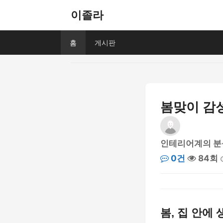
이졸라
홈
게시판
봄맞이 감
인테리어계의 분
0건
84회
봄, 집 안에