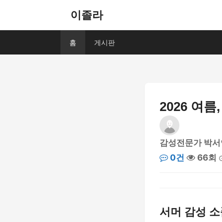
이졸라
홈
게시판
2026 여
감성전문가 박서
0건
66회
서머 감성 소